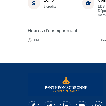
ECTS
Com
3 crédits
EDS 
Dépa
maste
Heures d'enseignement
CM
Cou