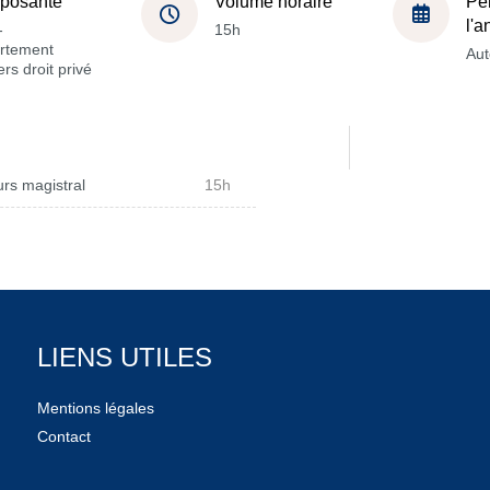
posante
Volume horaire
Pé
l'
-
15h
rtement
Au
rs droit privé
rs magistral
15h
LIENS UTILES
Mentions légales
Contact