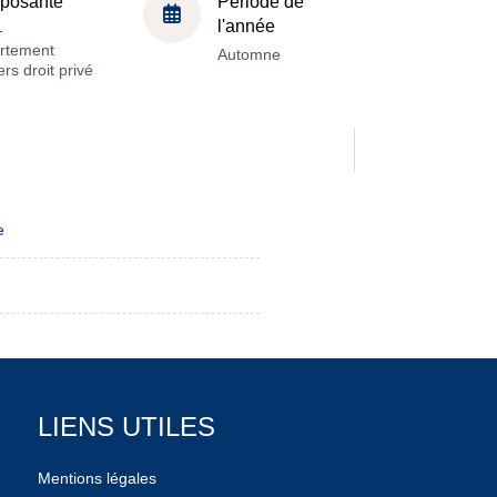
posante
Période de
l'année
-
rtement
Automne
rs droit privé
e
LIENS UTILES
Mentions légales