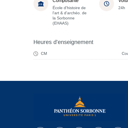
Composante
Volu
École d'histoire de
24h
l'art & d'archéo. de
la Sorbonne
(EHAAS)
Heures d'enseignement
CM
Cou