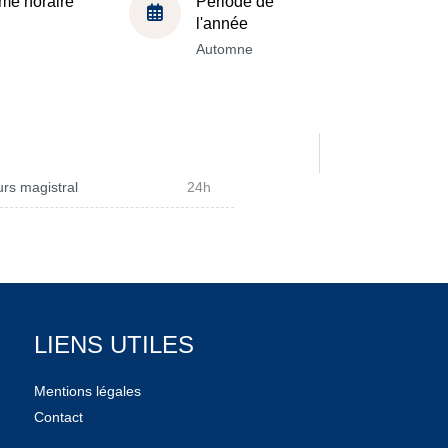
me horaire
Période de
l'année
Automne
rs magistral
24h
LIENS UTILES
Mentions légales
Contact