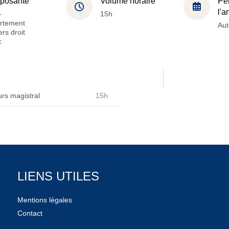
posante
Volume horaire
Pé
l'
-
15h
rtement
Au
rs droit
c
rs magistral
15h
LIENS UTILES
Mentions légales
Contact