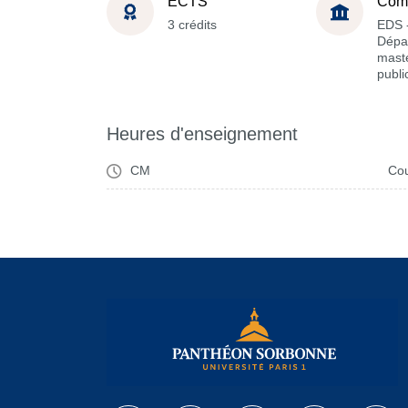
ECTS
Com
3 crédits
EDS 
Dépa
maste
publi
Heures d'enseignement
CM
Cou