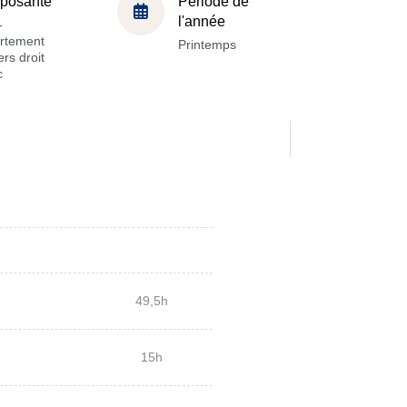
posante
Période de
l'année
-
rtement
Printemps
rs droit
c
49,5h
15h