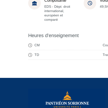
Composante
Volu
EDS - Dépt. droit
49,5
international,
européen et
comparé
Heures d'enseignement
CM
Cou
TD
Tra