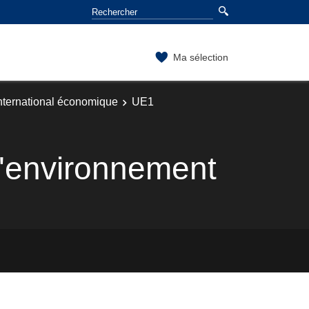
Ma sélection
international économique
UE1
 l'environnement