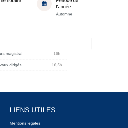
me horaire
Période de
l'année
h
Automne
rs magistral
16h
vaux dirigés
16,5h
LIENS UTILES
Mentions légales