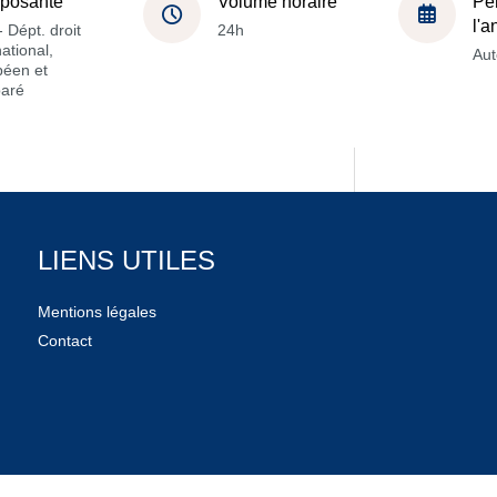
posante
Volume horaire
Pé
l'
 Dépt. droit
24h
national,
Au
péen et
aré
LIENS UTILES
Mentions légales
Contact