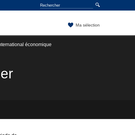
Ma sélection
international économique
ier