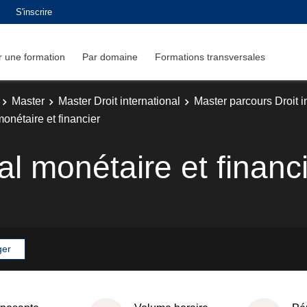
S'inscrire
 une formation
Par domaine
Formations transversales
Master
Master Droit international
Master parcours Droit 
monétaire et financier
nal monétaire et financ
ger