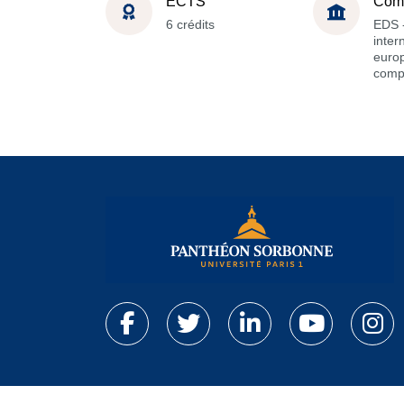
ECTS
Com
6 crédits
EDS -
inter
euro
comp