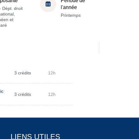
posante
Période de
l'année
 Dépt. droit
national,
Printemps
péen et
aré
3 crédits
12h
ic
3 crédits
12h
LIENS UTILES