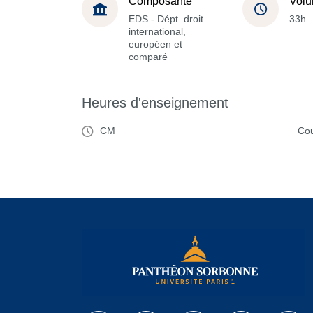
Composante
Volu
EDS - Dépt. droit
33h
international,
européen et
comparé
Heures d'enseignement
CM
Cou