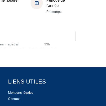
me horaire
Période de
l'année
Printemps
rs magistral
33h
LIENS UTILES
Mentions légales
Contact