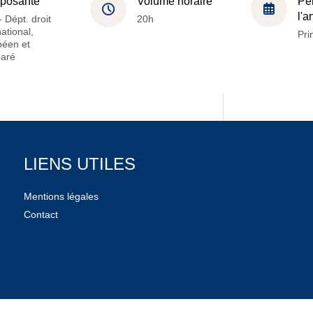
posante
Volume horaire
Pé
l'
 Dépt. droit
20h
national,
Pri
péen et
aré
LIENS UTILES
Mentions légales
Contact