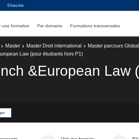
S'inscrire
 une formation
Par domaine
Formations transversales
Master
Master Droit international
Master parcours Globa
European Law (pour étudiants hors P1)
rench &European Law (
ger