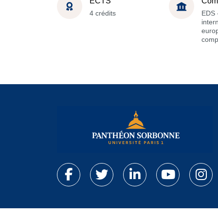
ECTS
Com
4 crédits
EDS -
inter
euro
comp