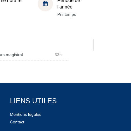
me horaire
Période de
l'année
Printemps
rs magistral
33h
LIENS UTILES
Mentions légales
Contact