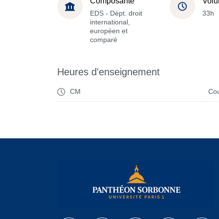
Composante
Volu
EDS - Dépt. droit
33h
international,
européen et
comparé
Heures d'enseignement
CM
Cou