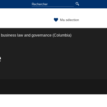
Ma sélection
l business law and governance (Columbia)
é