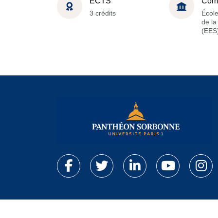
ECTS
Com
3 crédits
Écol
de l
(EES