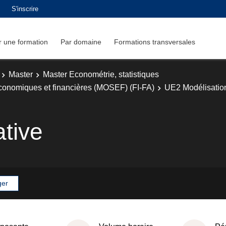
S'inscrire
 une formation
Par domaine
Formations transversales
Master
Master Econométrie, statistiques
économiques et financières (MOSEF) (FI-FA)
UE2 Modélisatio
ative
ger