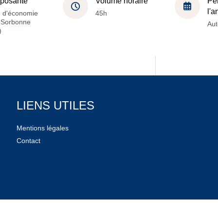
posante
Volume horaire
Pé
l'
e d'économie
45h
a Sorbonne
Au
)
LIENS UTILES
Mentions légales
Contact