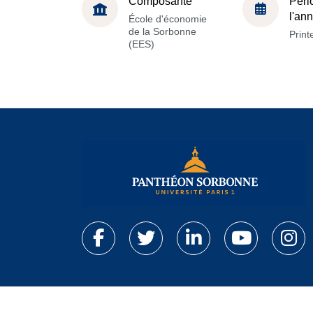
Composante
Péri
l'an
École d'économie
de la Sorbonne
Prin
(EES)