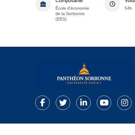
Composante
Volu
École d'économie
54h
de la Sorbonne
(EES)