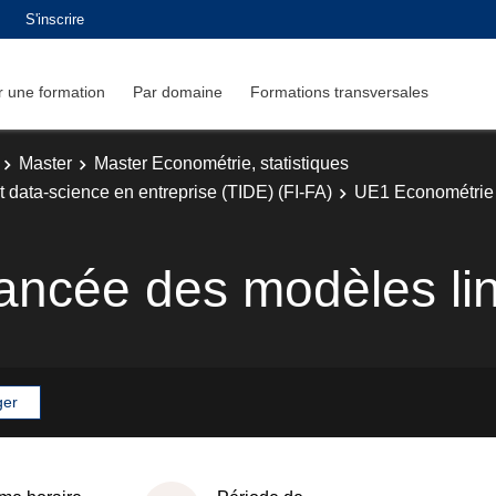
S'inscrire
 une formation
Par domaine
Formations transversales
Master
Master Econométrie, statistiques
t data-science en entreprise (TIDE) (FI-FA)
UE1 Econométrie 
ancée des modèles lin
ger