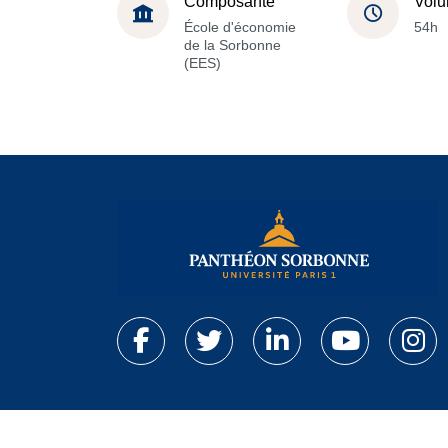
Composante
Volu
École d'économie
54h
de la Sorbonne
(EES)