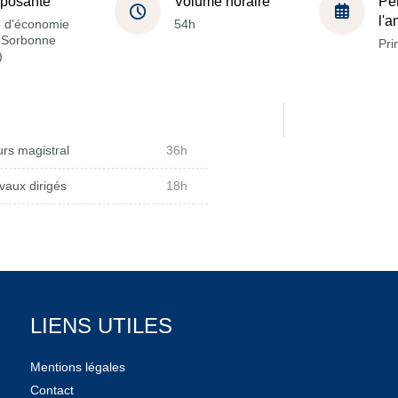
posante
Volume horaire
Pé
l'
e d'économie
54h
a Sorbonne
Pri
)
rs magistral
36h
vaux dirigés
18h
LIENS UTILES
Mentions légales
Contact