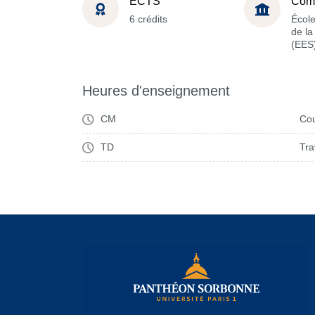
ECTS
Com
6 crédits
Écol
de l
(EES
Heures d'enseignement
CM
Cou
TD
Tra