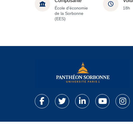
Composante
Volu
École d'économie
18h
de la Sorbonne
(EES)