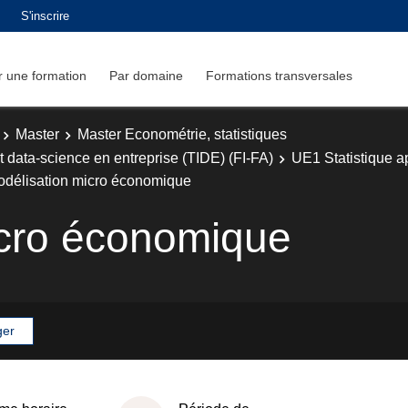
S'inscrire
 une formation
Par domaine
Formations transversales
Master
Master Econométrie, statistiques
t data-science en entreprise (TIDE) (FI-FA)
UE1 Statistique a
délisation micro économique
icro économique
ger