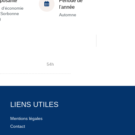
posante
Période de
l'année
e d'économie
a Sorbonne
Automne
)
54h
LIENS UTILES
Mentions légales
Contact