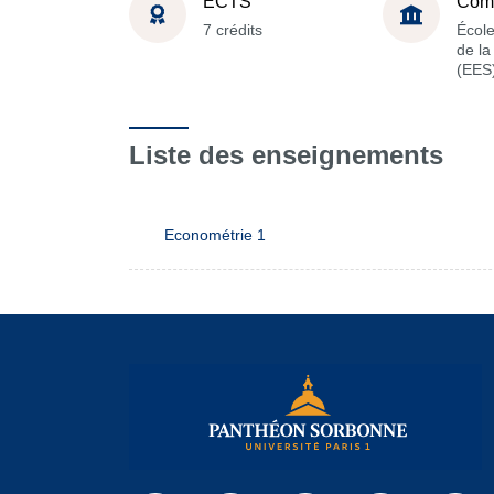
ECTS
Com
7 crédits
Écol
de l
(EES
Liste des enseignements
Econométrie 1