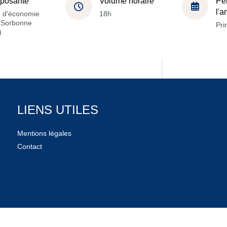
posante
Volume horaire
Pé
l'
e d'économie
18h
a Sorbonne
Pri
)
LIENS UTILES
Mentions légales
Contact