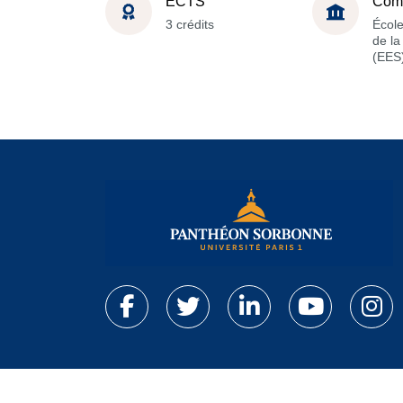
ECTS
Com
3 crédits
Écol
de l
(EES