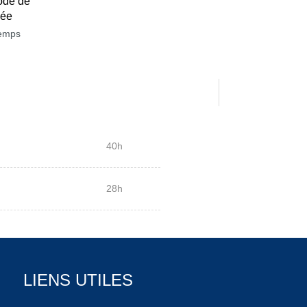
ode de
née
temps
40h
28h
LIENS UTILES