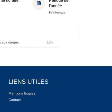
me horaire
Période de
l'année
h
Printemps
vaux dirigés
18h
LIENS UTILES
Mentions légales
Contact