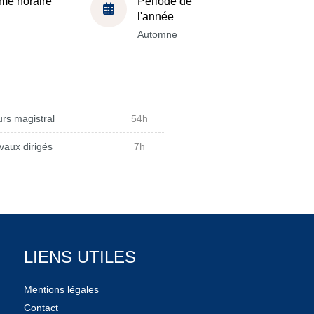
me horaire
Période de
l'année
Automne
rs magistral
54h
vaux dirigés
7h
LIENS UTILES
Mentions légales
Contact