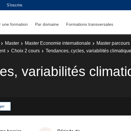
S'inscrire
 une formation
Par domaine
Formations transversales
Master
Master Economie internationale
Master parcours 
ent
Choix 2 cours
Tendances, cycles, variabilités climatiqu
s, variabilités climat
ger