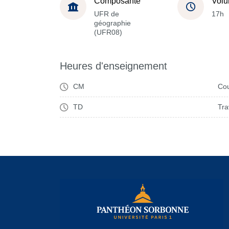
Composante
Volu
UFR de
17h
géographie
(UFR08)
Heures d'enseignement
CM
Cou
TD
Tra