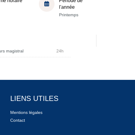
me horaire
Période de
l'année
Printemps
rs magistral
24h
LIENS UTILES
Mentions légales
Contact