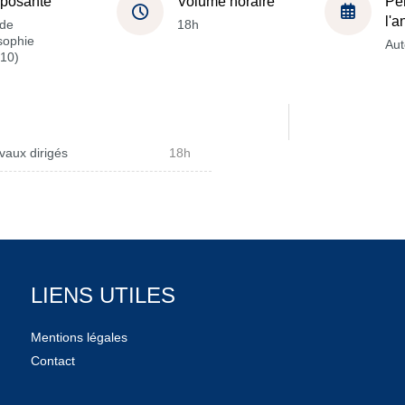
posante
Volume horaire
Pé
l'
de
18h
sophie
Au
10)
vaux dirigés
18h
LIENS UTILES
Mentions légales
Contact