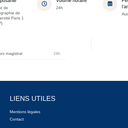
posante
Volume horaire
Pé
l'
ut de
24h
graphie de
Au
versité Paris 1
P)
rs magistral
24h
LIENS UTILES
Mentions légales
Contact