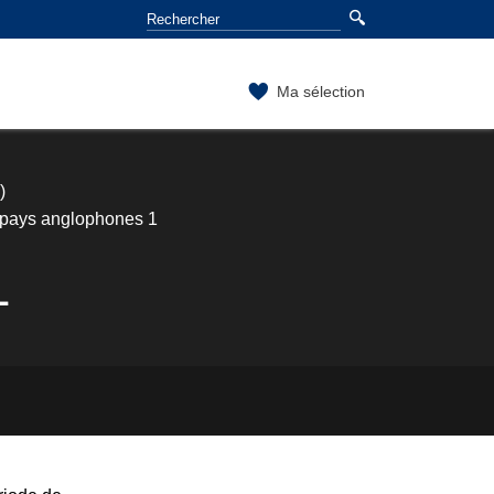
Ma sélection
)
s pays anglophones 1
1