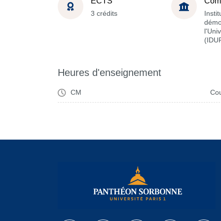
ECTS
Com
3 crédits
Instit
démo
l'Uni
(IDU
Heures d'enseignement
CM
Cou