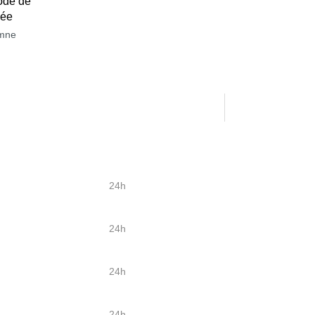
ode de
née
mne
24h
24h
24h
24h