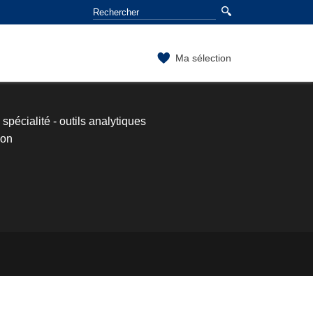
Ma sélection
écialité - outils analytiques
ion