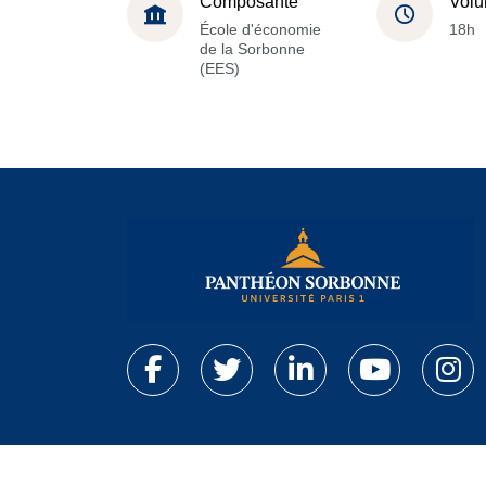
Composante
Volu
École d'économie
18h
de la Sorbonne
(EES)