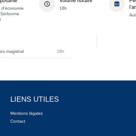
posante
Volume horaire
Pé
l'
e d'économie
18h
a Sorbonne
Au
)
rs magistral
18h
LIENS UTILES
Mentions légales
Contact