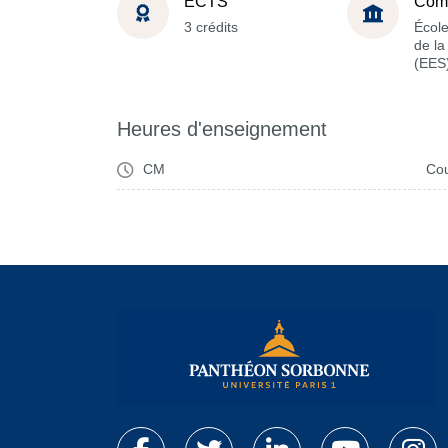
ECTS
Com
3 crédits
Écol
de l
(EES
Heures d'enseignement
CM
Cou