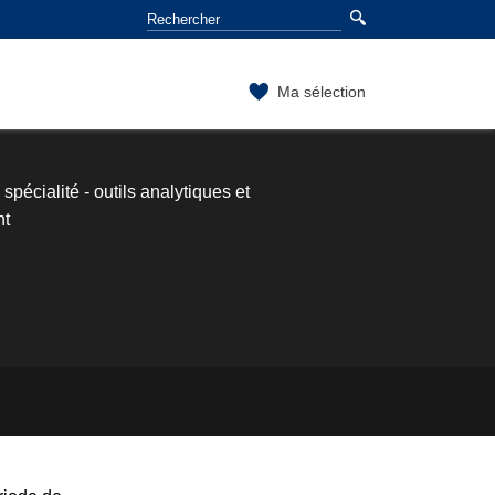
Ma sélection
écialité - outils analytiques et
nt