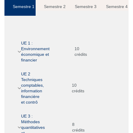
Semestre 1
Semestre 2
Semestre 3
Semestre 4
UE 1 :
Environnement
10
économique et
crédits
financier
UE 2
Techniques
comptables,
10
information
crédits
financière
et contrô
UE 3 :
Méthodes
8
quantitatives
crédits
et