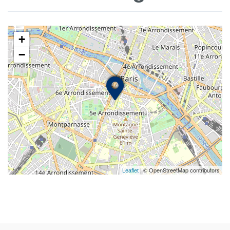
+
−
| © OpenStreetMap contributors
Leaflet