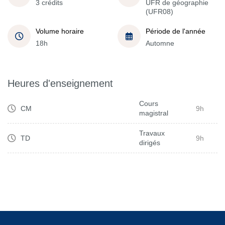
3 crédits
UFR de géographie
(UFR08)
Volume horaire
Période de l'année
18h
Automne
Heures d'enseignement
Cours
CM
9h
magistral
Travaux
TD
9h
dirigés