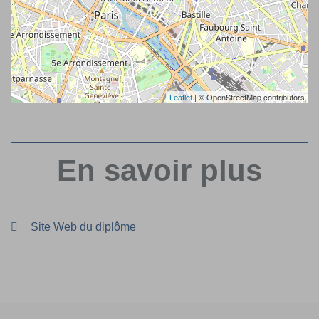
| © OpenStreetMap contributors
Leaflet
En savoir plus
Site Web du diplôme