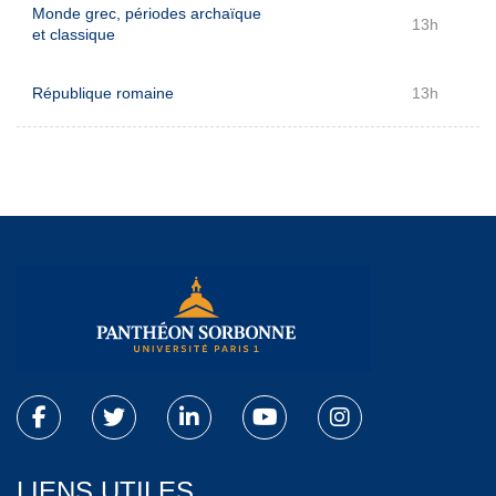
Monde grec, périodes archaïque
13h
et classique
République romaine
13h
LIENS UTILES