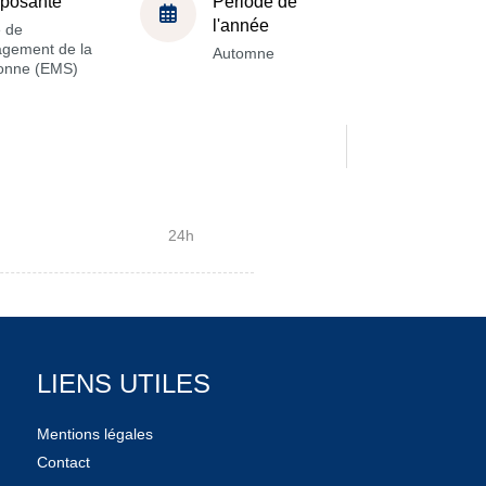
posante
Période de
l'année
e de
gement de la
Automne
onne (EMS)
24h
LIENS UTILES
Mentions légales
Contact