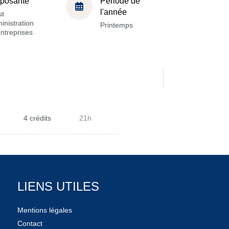
posante
Période de
l'année
ut
inistration
Printemps
ntreprises
4 crédits
21h
LIENS UTILES
Mentions légales
Contact