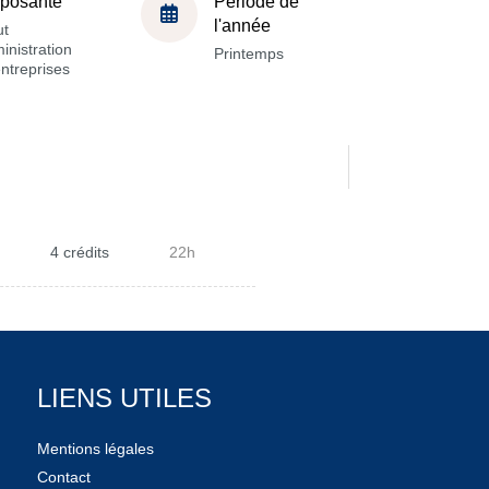
posante
Période de
l'année
ut
inistration
Printemps
ntreprises
4 crédits
22h
LIENS UTILES
Mentions légales
Contact