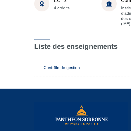
ECTS
Com
4 crédits
Instit
d'adm
des e
(IAE)
Liste des enseignements
Contrôle de gestion