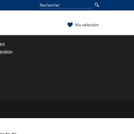
Ma sélection
ses
estion