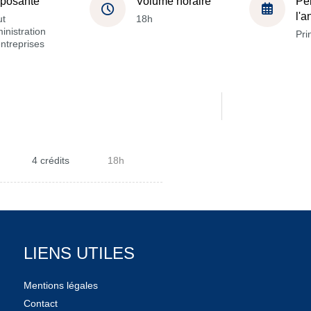
posante
Volume horaire
Pé
l'
ut
18h
inistration
Pri
ntreprises
4 crédits
18h
LIENS UTILES
Mentions légales
Contact