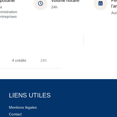
posante
Volume horaire
Pé
l'
ut
24h
inistration
Au
ntreprises
4 crédits
24h
LIENS UTILES
Mentions légales
Contact