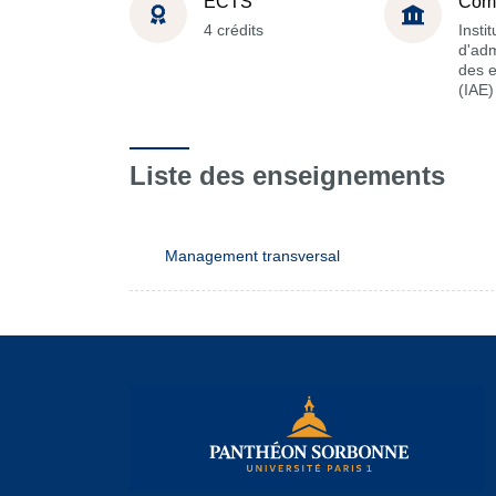
ECTS
Com
4 crédits
Instit
d'adm
des e
(IAE)
Liste des enseignements
Management transversal