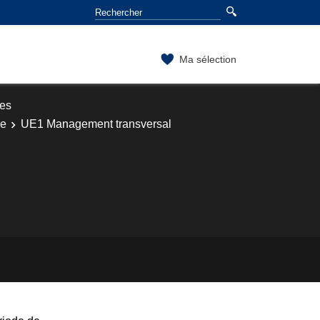
Ma sélection
ses
ne
UE1 Management transversal