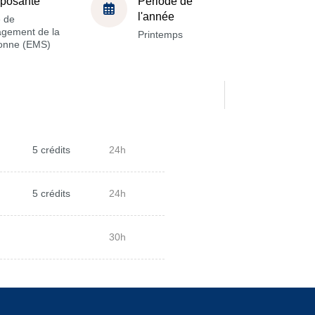
posante
Période de
l'année
e de
gement de la
Printemps
onne (EMS)
5 crédits
24h
5 crédits
24h
30h