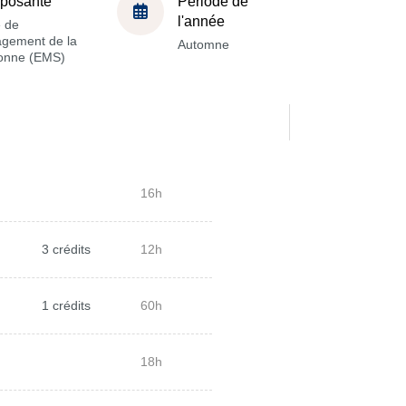
posante
Période de
l'année
e de
gement de la
Automne
onne (EMS)
16h
3 crédits
12h
1 crédits
60h
18h