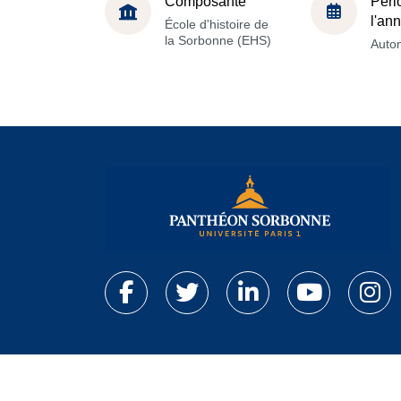
Composante
Péri
l'an
École d'histoire de
la Sorbonne (EHS)
Auto