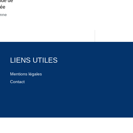
ode de
née
mne
LIENS UTILES
Mentions légales
Contact