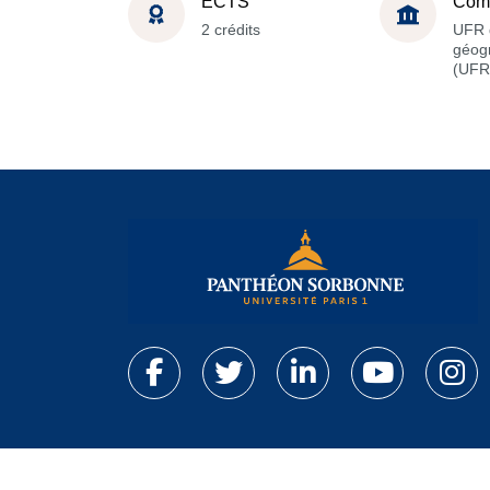
ECTS
Com
2 crédits
UFR 
géog
(UFR