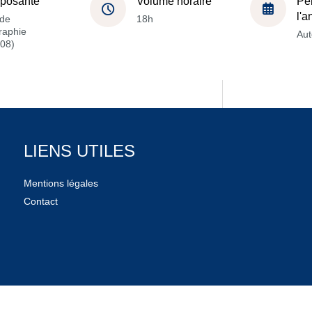
posante
Volume horaire
Pé
l'
de
18h
raphie
Au
08)
LIENS UTILES
Mentions légales
Contact