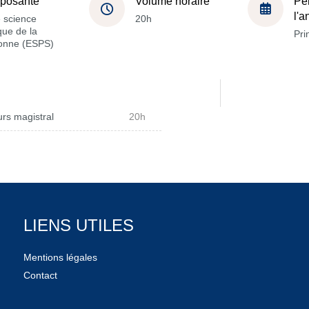
posante
Volume horaire
Pé
l'
 science
20h
ique de la
Pri
onne (ESPS)
rs magistral
20h
LIENS UTILES
Mentions légales
Contact