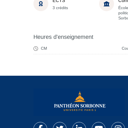
ECTS
Com
3 crédits
École
polit
Sorb
Heures d'enseignement
CM
Cou