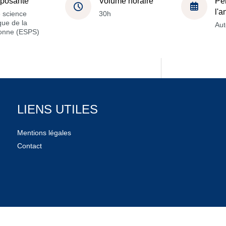
posante
Volume horaire
Pé
l'
 science
30h
ique de la
Au
onne (ESPS)
LIENS UTILES
Mentions légales
Contact