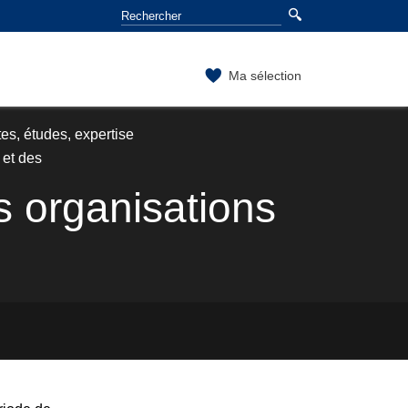
Ma sélection
es, études, expertise
 et des
s organisations