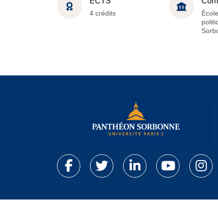
ECTS
Com
4 crédits
École
polit
Sorb