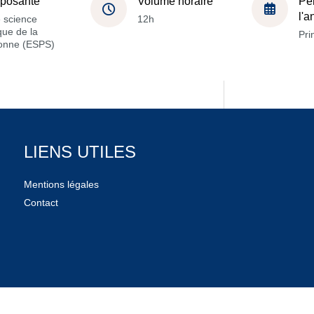
posante
Volume horaire
Pé
l'
 science
12h
ique de la
Pri
onne (ESPS)
LIENS UTILES
Mentions légales
Contact