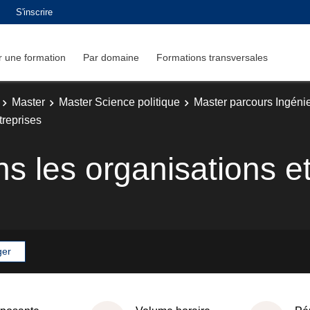
S'inscrire
 une formation
Par domaine
Formations transversales
Master
Master Science politique
Master parcours Ingénie
treprises
ns les organisations et
ger