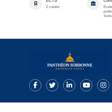
ECTS
Com
2 crédits
École
polit
Sorb