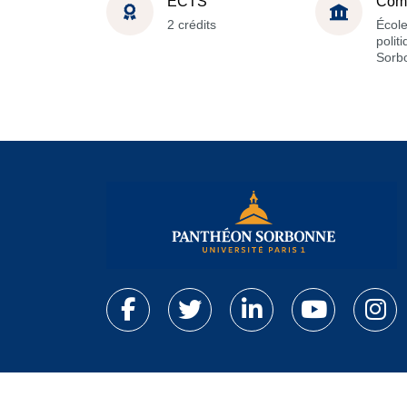
ECTS
Com
2 crédits
École
polit
Sorb