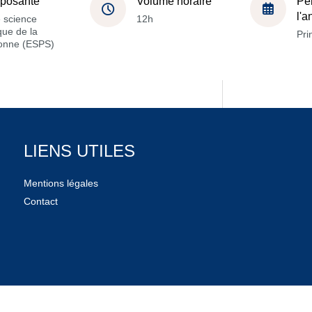
posante
Volume horaire
Pé
l'
 science
12h
ique de la
Pri
onne (ESPS)
LIENS UTILES
Mentions légales
Contact