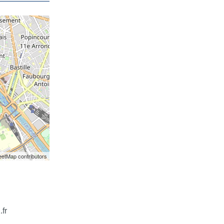
etMap contributors
fr