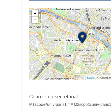
+
−
| © OpenStre
Leaflet
Courriel du secrétariat
M1scpo@univ-paris1.fr // M2scpo@univ-paris1.