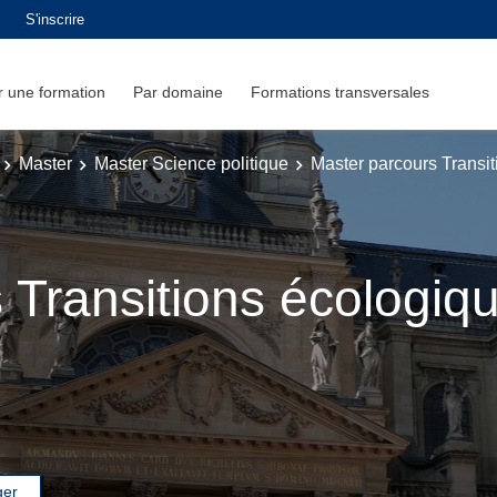
S'inscrire
 une formation
Par domaine
Formations transversales
Master
Master Science politique
Master parcours Transi
 Transitions écologiq
ger