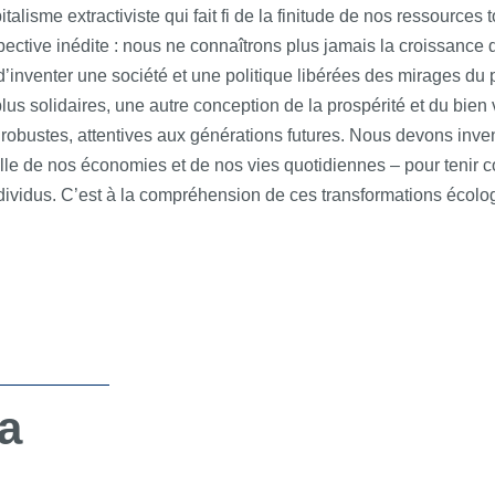
isme extractiviste qui fait fi de la finitude de nos ressources t
rspective inédite : nous ne connaîtrons plus jamais la croissanc
al d’inventer une société et une politique libérées des mirages 
 plus solidaires, une autre conception de la prospérité et du bie
obustes, attentives aux générations futures. Nous devons invente
le de nos économies et de nos vies quotidiennes – pour tenir c
dividus. C’est à la compréhension de ces transformations écolo
a