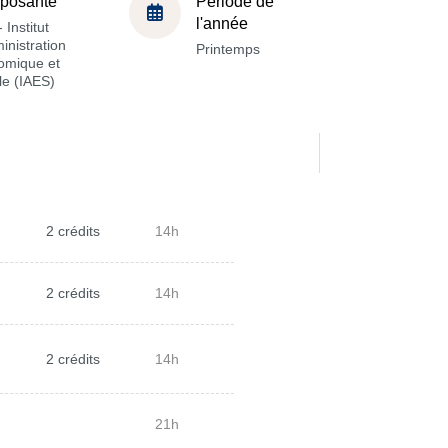
posante
Période de
l'année
 Institut
inistration
Printemps
omique et
le (IAES)
2 crédits
14h
2 crédits
14h
2 crédits
14h
21h