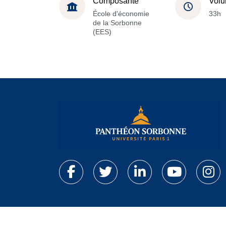
Composante
Volu
École d'économie
33h
de la Sorbonne
(EES)