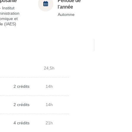
posante
Période de
l'année
 Institut
inistration
Automne
omique et
le (IAES)
24,5h
2 crédits
14h
2 crédits
14h
4 crédits
21h