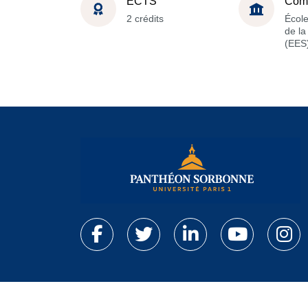
ECTS
Com
2 crédits
Écol
de l
(EES