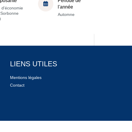
posante
Période de
l'année
e d'économie
a Sorbonne
Automne
)
LIENS UTILES
Mentions légales
Contact